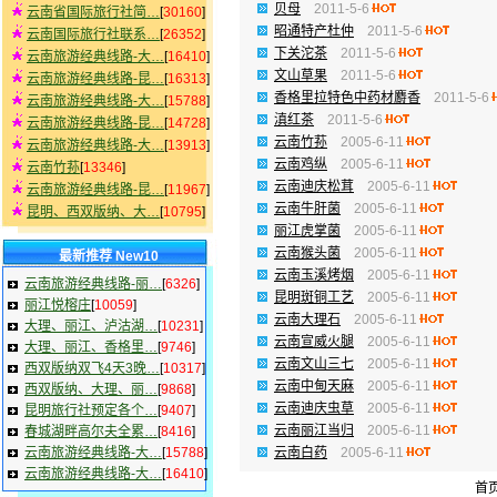
贝母
2011-5-6
云南省国际旅行社简…
[
30160
]
昭通特产杜仲
2011-5-6
云南国际旅行社联系…
[
26352
]
下关沱茶
2011-5-6
云南旅游经典线路-大…
[
16410
]
文山草果
2011-5-6
云南旅游经典线路-昆…
[
16313
]
香格里拉特色中药材麝香
2011-5-6
云南旅游经典线路-大…
[
15788
]
滇红茶
2011-5-6
云南旅游经典线路-昆…
[
14728
]
云南竹荪
2005-6-11
云南旅游经典线路-大…
[
13913
]
云南鸡纵
2005-6-11
云南竹荪
[
13346
]
云南迪庆松茸
2005-6-11
云南旅游经典线路-昆…
[
11967
]
云南牛肝菌
2005-6-11
昆明、西双版纳、大…
[
10795
]
丽江虎掌菌
2005-6-11
云南猴头菌
2005-6-11
最新推荐 New10
云南玉溪烤烟
2005-6-11
云南旅游经典线路-丽…
[
6326
]
昆明斑铜工艺
2005-6-11
丽江悦榕庄
[
10059
]
云南大理石
2005-6-11
大理、丽江、泸沽湖…
[
10231
]
云南宣威火腿
2005-6-11
大理、丽江、香格里…
[
9746
]
云南文山三七
2005-6-11
西双版纳双飞4天3晚…
[
10317
]
云南中甸天麻
2005-6-11
西双版纳、大理、丽…
[
9868
]
云南迪庆虫草
2005-6-11
昆明旅行社预定各个…
[
9407
]
云南丽江当归
2005-6-11
春城湖畔高尔夫全累…
[
8416
]
云南旅游经典线路-大…
[
15788
]
云南白药
2005-6-11
云南旅游经典线路-大…
[
16410
]
首