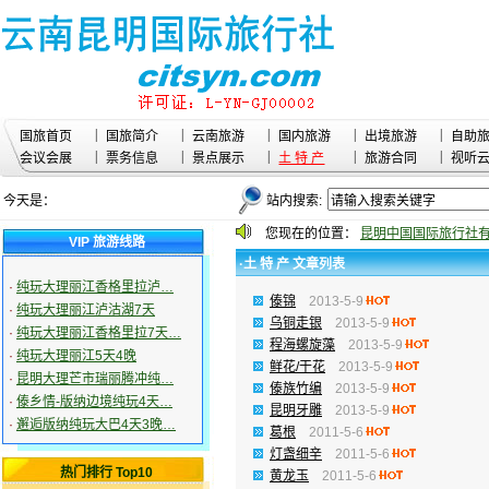
|
|
|
|
|
国旅首页
国旅简介
云南旅游
国内旅游
出境旅游
自助
|
|
|
|
|
会议会展
票务信息
景点展示
土 特 产
旅游合同
视听
今天是：
站内搜索:
您现在的位置：
昆明中国国际旅行社
VIP 旅游线路
·土 特 产 文章列表
·
纯玩大理丽江香格里拉泸…
傣锦
2013-5-9
·
纯玩大理丽江泸沽湖7天
乌铜走银
2013-5-9
·
纯玩大理丽江香格里拉7天…
程海螺旋藻
2013-5-9
·
纯玩大理丽江5天4晚
鲜花/干花
2013-5-9
·
昆明大理芒市瑞丽腾冲纯…
傣族竹编
2013-5-9
·
傣乡情-版纳边境纯玩4天…
昆明牙雕
2013-5-9
·
邂逅版纳纯玩大巴4天3晚…
葛根
2011-5-6
灯盏细辛
2011-5-6
热门排行 Top10
黄龙玉
2011-5-6